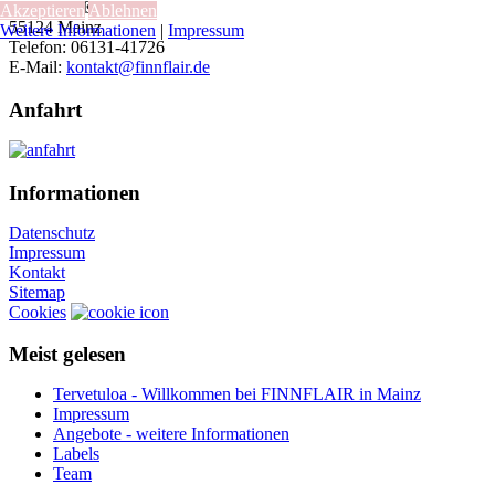
Breite Straße 45
Akzeptieren
Ablehnen
55124 Mainz
Weitere Informationen
|
Impressum
Telefon: 06131-41726
E-Mail:
kontakt@finnflair.de
Anfahrt
Informationen
Datenschutz
Impressum
Kontakt
Sitemap
Cookies
Meist gelesen
Tervetuloa - Willkommen bei FINNFLAIR in Mainz
Impressum
Angebote - weitere Informationen
Labels
Team