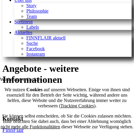
Über uns
Story
Philosophie
Team
Sortiment
Labels
Aktuelles
FINNFLAIR aktuell
Suche
Facebook
Instagram
Angebote - weitere
Informationen
Wir benutzen Cookies
Wir nutzen
Cookies
auf unseren Webseiten. Einige von ihnen sind
essenziell für den Betrieb der Seite wichtig, während andere uns
helfen, diese Website und die Nutzererfahrung immer weiter zu
verbessern (
Tracking Cookies
).
Sie können selbst entscheiden, ob Sie die Cookies zulassen möchten.
Kontakt
Bitte beachten Sie dabei auch, dass bei einer Ablehnung womöglich
nicht mehr alle Funktionalitäten
dieser Webseite zur Verfügung stehen.
FinnFlair